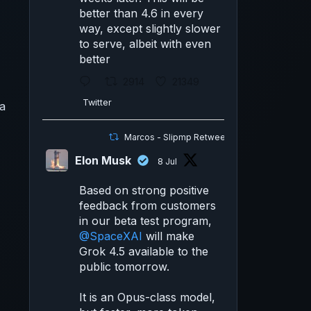
better than 4.6 in every
way, except slightly slower
to serve, albeit with even
better
2914
21349
Twitter
ma
Marcos - Slipmp Retweeted
Elon Musk
8 Jul
Based on strong positive
feedback from customers
in our beta test program,
@SpaceXAI
will make
Grok 4.5 available to the
public tomorrow.
It is an Opus-class model,