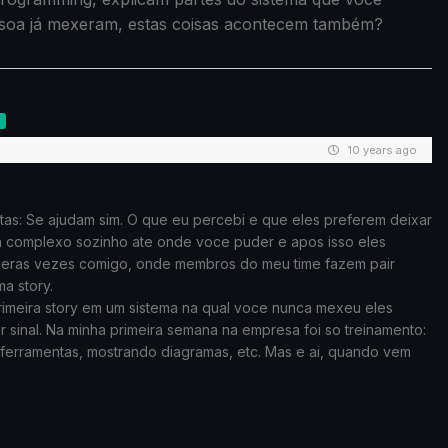
ssoa já mexeram, estas coisas acontecem também?
10 years ago
s: Se ajudam sim. O que eu percebi e que eles preferem deixar
 complexo sozinho ate onde voce puder e apos isso eles
meras vezes comigo, onde membros do meu time fazem pair
a story.
primeira story em um sistema na qual voce nunca mexeu eles
r sinal. Na minha primeira semana na empresa foi so treinamento:
 ferramentas, mostrando diagramas, etc. Mas e ai, quando vem