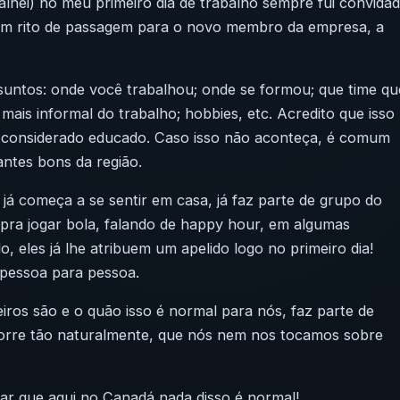
lhei) no meu primeiro dia de trabalho sempre fui convida
um r
ito de passagem
para o novo membro da empresa, a
suntos: onde você trabalhou; onde se formou; que time qu
ais informal do trabalho; hobbies, etc. Acredito que isso
 considerado educado. Caso isso não aconteça, é comum
ntes bons da região.
já começa a se sentir em casa, já faz parte de grupo do
pra jogar bola, falando de happy hour, em algumas
 eles já lhe atribuem um apelido logo no primeiro dia!
e pessoa para pessoa.
iros são e o quão isso é normal para nós, faz parte de
corre tão naturalmente, que nós nem nos tocamos sobre
mar que aqui no Canadá nada disso é normal!.