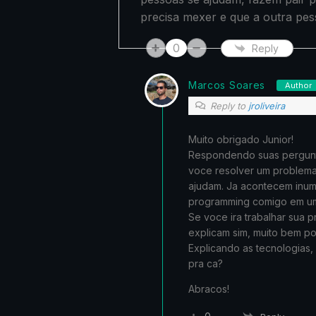
precisa mexer e que a outra pe
0
Reply
Marcos Soares
Author
Reply to
jroliveira
Muito obrigado Junior!
Respondendo suas pergunta
voce resolver um problema
ajudam. Ja acontecem inu
programming comigo em um
Se voce ira trabalhar sua 
explicam sim, muito bem po
Explicando as tecnologias,
pra ca?
Abracos!