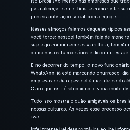
No Brasil (Ao menos nas empresas que traba
para almoçar com o time, é como se fosse 
primeira interação social com a equipe.
Nesses almoços falamos daqueles típicos as
você torce; pessoal também fala de maneira m
seja algo comum em nossa cultura, também
ao menos os funcionários indicarem restaura
E no decorrer do tempo, o novo funcionário 
WhatsApp, já está marcando churrasco, dia 
empresas onde o pessoal é mais descontraído,
Claro que isso é situacional e varia muito d
Tudo isso mostra o quão amigáveis os brasile
nossas culturas. Às vezes esse processo o
isso.
Infelizmente irei desapontá-los ao lhe infor