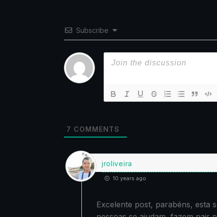
Subscribe
7
COMMENTS
jroliveira
10 years ago
Excelente post, parabéns, esta 
pessoas se ajudam, fazem pair 