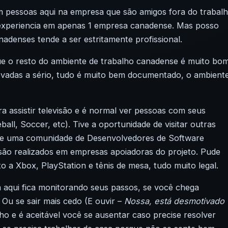
em pessoas aqui na empresa que são amigos fora do trabal
experiencia em apenas 1 empresa canadense. Mas posso
denses tende a ser estritamente profissional.
 que o resto do ambiente de trabalho canadense é muito bom
levadas a sério, tudo é muito bem documentado, o ambient
 assistir televisão e é normal ver pessoas com seus
all, Soccer, etc). Tive a oportunidade de visitar outras
 de uma comunidade de Desenvolvedores de Software
ão realizados em empresas apoiadoras do projeto. Pude
o a Xbox, PlayStation e tênis de mesa, tudo muito legal.
m aqui fica monitorando seus passos, se você chega
Ou se sair mais cedo (E ouvir –
Nossa, está desmotivado
lho e é aceitável você se ausentar caso precise resolver