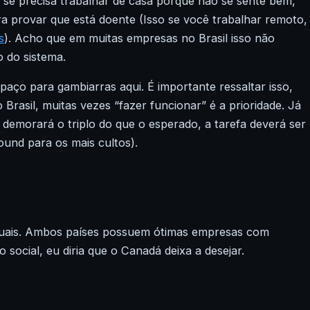
 se precisa trabalhar de casa porque não se sente bem,
ra provar que está doente (Isso se você trabalhar remoto,
s
). Acho que em muitas empresas no Brasil isso não
 do sistema.
spaço para gambiarras aqui. É importante ressaltar isso,
Brasil, muitas vezes “fazer funcionar” é a prioridade. Já
e demorará o triplo do que o esperado, a tarefa deverá ser
und para os mais cultos).
iguais. Ambos países possuem ótimas empresas com
o social, eu diria que o Canadá deixa a desejar.