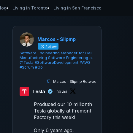
log
Living in Toronto
Living in San Francisco
Marcos - Slipmp
Follow
Software Engineering Manager for Cell
Manufacturing Software Engineering at
@Tesla #SoftwareDevelopment #AWS
#Scrum #Go
Marcos - Slipmp Retweeted
Tesla
30 Jul
Produced our 10 millionth
Tesla globally at Fremont
Factory this week!
Only 6 years ago,