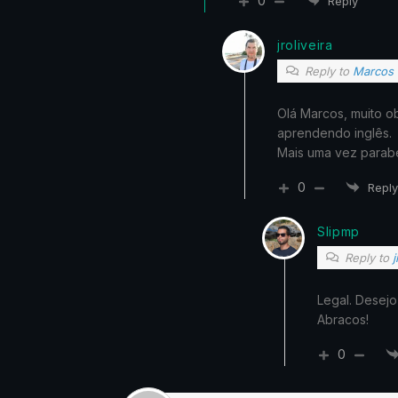
0
Reply
jroliveira
Reply to
Marcos 
Olá Marcos, muito o
aprendendo inglês.
Mais uma vez parabé
0
Reply
Slipmp
Reply to
j
Legal. Desejo
Abracos!
0