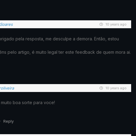
Soares
10 years ago
brigado pela resposta, me desculpe a demora. Então, estou
ns pelo artigo, é muito legal ter este feedback de quem mora ai.
roliveira
10 years ago
 muito boa sorte para voce!
Reply