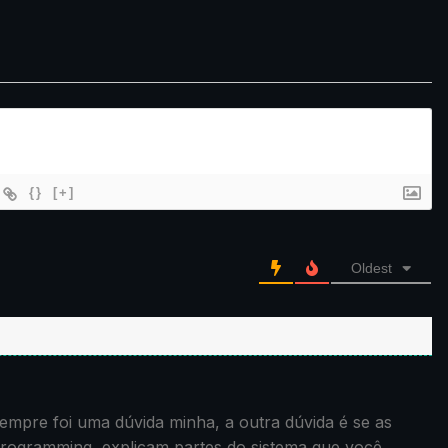
{}
[+]
Oldest
sempre foi uma dúvida minha, a outra dúvida é se as
programming, explicam partes do sistema que você