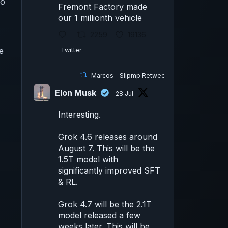
do
Fremont Factory made
our 1 millionth vehicle
2259
19136
e
Twitter
Marcos - Slipmp Retweeted
Elon Musk
28 Jul
Interesting.
Grok 4.6 releases around
August 7. This will be the
1.5T model with
significantly improved SFT
& RL.
Grok 4.7 will be the 2.1T
model released a few
weeks later. This will be