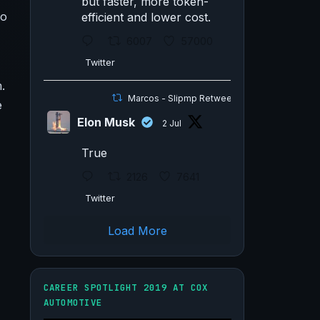
but faster, more token-
ho
efficient and lower cost.
6007
57000
Twitter
.
Marcos - Slipmp Retweeted
e
Elon Musk
2 Jul
True
2126
7641
Twitter
Load More
CAREER SPOTLIGHT 2019 AT COX
AUTOMOTIVE