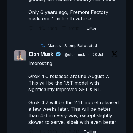
Only 6 years ago, Fremont Factory
made our 1 millionth vehicle
2303
19210
Twitter
Marcos - Slipmp Retweeted
Elon Musk
@elonmusk
·
28 Jul
Interesting.
Grok 4.6 releases around August 7.
This will be the 1.5T model with
significantly improved SFT & RL.
Grok 4.7 will be the 2.1T model released
a few weeks later. This will be better
than 4.6 in every way, except slightly
slower to serve, albeit with even better
2933
21414
Twitter