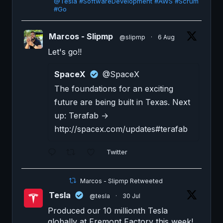
@Tesla #SoftwareDevelopment #AWS #Scrum
#Go
Marcos - Slipmp
@slipmp
·
6 Aug
Let's go!!
SpaceX
@SpaceX
The foundations for an exciting
future are being built in Texas. Next
up: Terafab →
http://spacex.com/updates#terafab
Twitter
Marcos - Slipmp Retweeted
Tesla
@tesla
·
30 Jul
Produced our 10 millionth Tesla
globally at Fremont Factory this week!