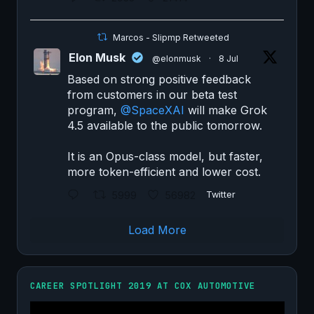
Marcos - Slipmp Retweeted
Elon Musk
@elonmusk
·
8 Jul
Based on strong positive feedback
from customers in our beta test
program,
@SpaceXAI
will make Grok
4.5 available to the public tomorrow.
It is an Opus-class model, but faster,
more token-efficient and lower cost.
5999
56982
Twitter
Load More
CAREER SPOTLIGHT 2019 AT COX AUTOMOTIVE
Video