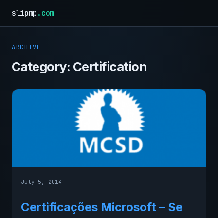
slipmp
.com
ARCHIVE
Category:
Certification
July 5, 2014
Certificações Microsoft – Se