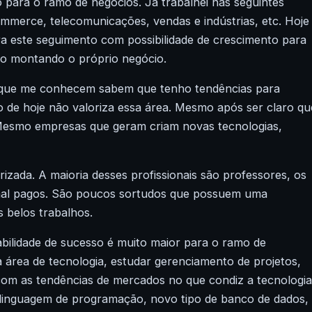
 para o ramo de negócios. Já trabalhei nas seguintes
ommerce
, telecomunicações, vendas e indústrias, etc. Hoje
a este seguimento com possibilidade de crescimento para
smo montando o próprio negócio.
Os que me conhecem sabem que tenho tendências para
de hoje não valoriza essa área. Mesmo após ser claro qu
Mesmo empresas que geram criam novas tecnologias,
izada. A maioria desses profissionais são professores, os
al pagos. São poucos sortudos que possuem uma
 belos trabalhos.
babilidade de sucesso é muito maior para o ramo de
a área de tecnologia, estudar gerenciamento de projetos,
 com as tendências de mercados no que condiz a tecnologia
 linguagem de programação, novo tipo de banco de dados,