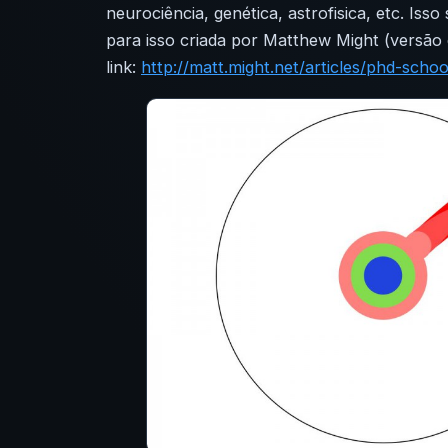
neurociência, genética,
astrofisica
, etc. Iss
para isso criada por Matthew
Might
(versão 
link:
http://
matt.might.net
/
articles
/
phd-school