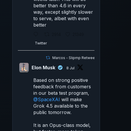
better than 4.6 in every
way, except slightly slower
to serve, albeit with even
better
2914
21349
Twitter
Marcos - Slipmp Retweeted
Elon Musk
8 Jul
Based on strong positive
feedback from customers
in our beta test program,
@SpaceXAI
will make
Grok 4.5 available to the
public tomorrow.
It is an Opus-class model,