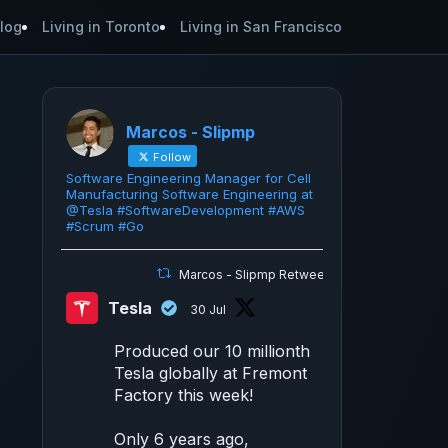
log
Living in Toronto
Living in San Francisco
Marcos - Slipmp
Follow
Software Engineering Manager for Cell
Manufacturing Software Engineering at
@Tesla #SoftwareDevelopment #AWS
#Scrum #Go
Marcos - Slipmp Retweeted
Tesla
30 Jul
Produced our 10 millionth
Tesla globally at Fremont
Factory this week!
Only 6 years ago,