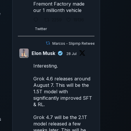
Fremont Factory made
our 1 millionth vehicle
e
2259
19136
Twitter
Marcos - Slipmp Retweeted
Elon Musk
28 Jul
Interesting.
Grok 4.6 releases around
August 7. This will be the
1.5T model with
significantly improved SFT
& RL.
Grok 4.7 will be the 2.1T
s
model released a few
weeks later. This will be