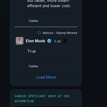
but faster, more token-
efficient and lower cost.
6007
57000
Twitter
Marcos - Slipmp Retweeted
Elon Musk
2 Jul
True
2126
7641
Twitter
Load More
CAREER SPOTLIGHT 2019 AT COX
AUTOMOTIVE