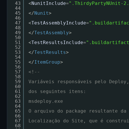
43
<
NunitInclude
=
".ThirdyPartyNUnit-2
44
45
</
Nunit
>
46
47
<
TestAssemblyInclude
=
".buildartifa
48
49
</
TestAssembly
>
50
51
<
TestResultsInclude
=
".buildartifac
52
53
</
TestResults
>
54
55
</
ItemGroup
>
56
57
<!--
58
59
Variáveis responsáveis pelo Deploy
60
61
dos seguintes itens:
62
63
msdeploy.exe
64
65
O arquivo do package resultante da
66
67
Localização do Site, que é constru
68