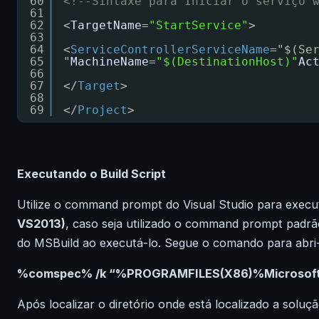
60
<!--Sintaxe para Iniciar o serviço 
61
62
<
TargetName
=
"StartService"
>
63
64
<
ServiceControllerServiceName
="$(Se
65
"
MachineName
=
"$(DestinationHost)"
Ac
66
67
</
Target
>
68
69
</
Project
>
Executando o Build Script
Utilize o command prompt do Visual Studio para execut
VS2013)
, caso seja utilizado o command prompt padrã
do MSBuild ao executá-lo. Segue o comando para abri-
%comspec% /k “%PROGRAMFILES(X86)%Microsoft 
Após localizar o diretório onde está localizado a solu