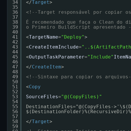
34
</
Target
>
35
36
<!--Target responsável por copiar o
37
38
É recomendado que faça o Clean do d
39
o Primeiro BuildScript apresentado 
40
41
<
TargetName
=
"Deploy"
>
42
43
<
CreateItemInclude
=
"..$(ArtifactPat
44
45
<
OutputTaskParameter
=
"Include"
ItemN
46
47
</
CreateItem
>
48
49
<!--Sintaxe para copiar os arquivos
50
51
<
Copy
52
53
SourceFiles
=
"@(CopyFiles)"
54
55
DestinationFiles="@(CopyFiles->'\$(
56
$(DestinationFolder)%(RecursiveDir)
57
58
</
Target
>
59