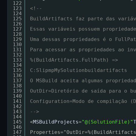
122
123
<!--
124
125
BuildArtifacts faz parte das variá
126
127
Essas variáveis possuem propriedad
128
129
Uma dessas propriedades é o FullPa
130
131
Para acessar as propriedades ao in
132
133
%(BuildArtifacts.FullPath) =>
134
135
C:SlipmpMySolutionbuildartifacts
136
137
O MSBuild aceita algumas proprieda
138
139
OutDir=Diretório de saída para o b
140
141
Configuration=Modo de compilação (
142
143
-->
144
145
<
MSBuildProjects
=
"@(SolutionFile)"
146
147
Properties="OutDir=%(BuildArtifact