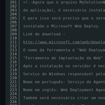
201
<!--Agora que o arquivo MySolution
202
203
da aplicação), é necessário instal
204
205
E para isso será preciso que o ser
206
207
instalado o Microsoft Web Deploy.
208
209
Link de download :
210
211
http://www.microsoft.com/web/downl
212
213
O nome da ferramenta é "Web Deploy
214
215
"Ferramenta de implantação da Web"
216
217
Após a instalação no servidor é ne
218
219
Serviço do Windows responsável pel
220
221
Nome em português: Serviço do Agen
222
223
Nome em inglês: Web Deployment Age
224
225
Também será necessário criar um no
226