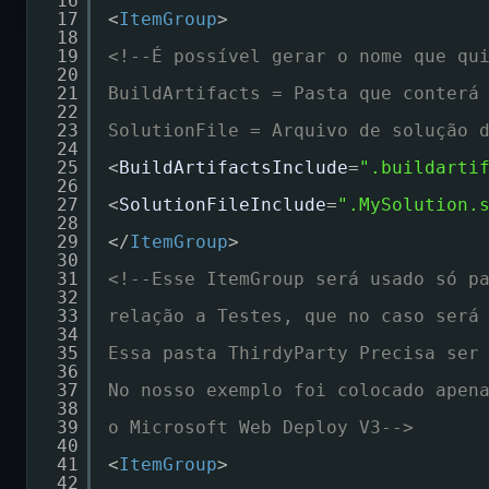
16
17
<
ItemGroup
>
18
19
<!--É possível gerar o nome que qu
20
21
BuildArtifacts = Pasta que conterá
22
23
SolutionFile = Arquivo de solução 
24
25
<
BuildArtifactsInclude
=
".buildarti
26
27
<
SolutionFileInclude
=
".MySolution.
28
29
</
ItemGroup
>
30
31
<!--Esse ItemGroup será usado só p
32
33
relação a Testes, que no caso será
34
35
Essa pasta ThirdyParty Precisa ser
36
37
No nosso exemplo foi colocado apen
38
39
o Microsoft Web Deploy V3-->
40
41
<
ItemGroup
>
42