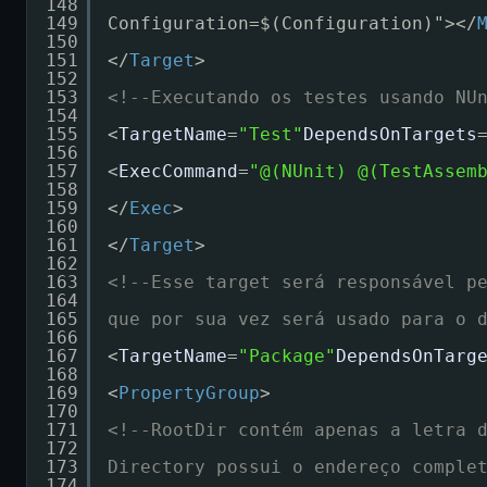
148
149
Configuration=$(Configuration)"></
150
151
</
Target
>
152
153
<!--Executando os testes usando NU
154
155
<
TargetName
=
"Test"
DependsOnTargets
156
157
<
ExecCommand
=
"@(NUnit) @(TestAssem
158
159
</
Exec
>
160
161
</
Target
>
162
163
<!--Esse target será responsável p
164
165
que por sua vez será usado para o 
166
167
<
TargetName
=
"Package"
DependsOnTarg
168
169
<
PropertyGroup
>
170
171
<!--RootDir contém apenas a letra 
172
173
Directory possui o endereço comple
174