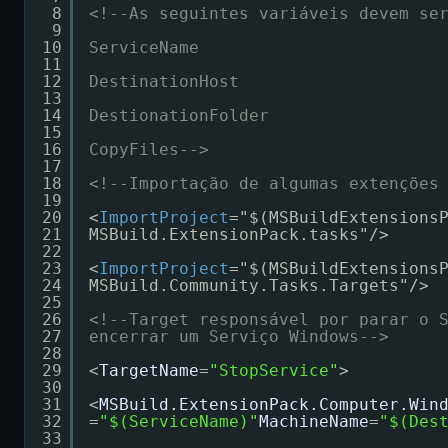
8
<!--As seguintes variáveis devem se
9
10
ServiceName
11
12
DestinationHost
13
14
DestionationFolder
15
16
CopyFiles-->
17
18
<!--Importação de algumas extenções
19
20
<
ImportProject
="$(MSBuildExtensions
21
MSBuild.ExtensionPack.tasks"/>
22
23
<
ImportProject
="$(MSBuildExtensions
24
MSBuild.Community.Tasks.Targets"/>
25
26
<!--Target responsável por parar o 
27
encerrar um Serviço Windows-->
28
29
<
TargetName
=
"StopService"
>
30
31
<
MSBuild.ExtensionPack.Computer.Win
32
=
"$(ServiceName)"
MachineName
=
"$(Des
33