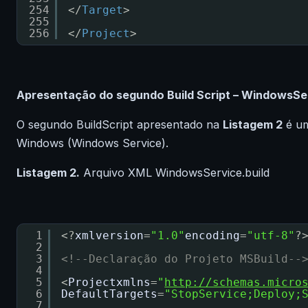
254
</
Target
>
255
256
</
Project
>
Apresentação do segundo Build Script – WindowsSer
O segundo BuildScript apresentado na
Listagem 2
é um
Windows (Windows Service).
Listagem 2.
Arquivo XML WindowsService.build
1
<?
xmlversion
=
"1.0"
encoding
=
"utf-8"
?
2
3
<!--Declaração do Projeto MSBuild--
4
5
<
Projectxmlns
=
"
http://schemas.micro
6
DefaultTargets
=
"StopService;Deploy;
7