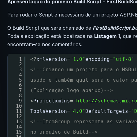
Apresentação do primeiro Build Script – FirstBuildScr
Para rodar o Script é necessário de um projeto ASP.N
O Build Script que será chamado de
FirstBuildScript.bu
Toda a explicação está localizada na
Listagem 1
, que 
encontram-se nos comentários.
1
<?
xmlversion
=
"1.0"
encoding
=
"utf-8"
2
3
<!--Criando um projeto para o MSBu
4
5
usado e também qual será o valor p
6
7
(Explicação logo abaixo)-->
8
9
<
Projectxmlns
=
"
http://schemas.micr
10
11
ToolsVersion
=
"4.0"
DefaultTargets
=
"
12
13
<!--ItemGroup representa as variáv
14
15
no arquivo de Build-->