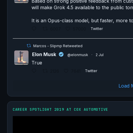
Based on strong positive feedback from cus
will make Grok 4.5 available to the public t
It is an Opus-class model, but faster, more t
6007
57000
Twitter
Marcos - Slipmp Retweeted
Elon Musk
@elonmusk
·
2 Jul
True
2126
7641
Twitter
Load 
CAREER SPOTLIGHT 2019 AT COX AUTOMOTIVE
Video
Player