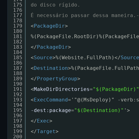
175
do disco rígido.
176
177
É necessário passar dessa maneira.
178
179
<
PackageDir
>
180
181
%(PackageFile.RootDir)%(PackageFil
182
183
</
PackageDir
>
184
185
<
Source
>%(Website.FullPath)</
Sourc
186
187
<
Destination
>%(PackageFile.FullPat
188
189
</
PropertyGroup
>
190
191
<
MakeDirDirectories
=
"$(PackageDir)
192
193
<
ExecCommand
='"@(MsDeploy)" -verb:
194
195
-dest:package
=
"$(Destination)"
'>
196
197
</
Exec
>
198
199
</
Target
>
200