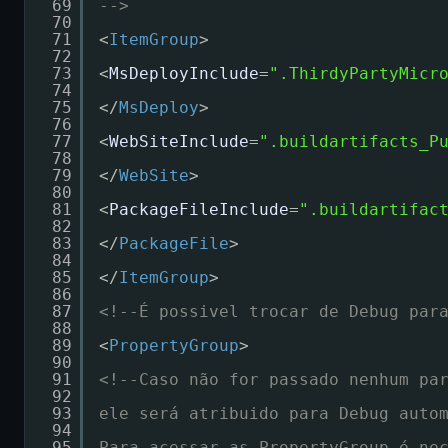
69
-->
70
71
<
ItemGroup
>
72
73
<
MsDeployInclude
=
".ThirdyPartyMicr
74
75
</
MsDeploy
>
76
77
<
WebSiteInclude
=
".buildartifacts_P
78
79
</
WebSite
>
80
81
<
PackageFileInclude
=
".buildartifac
82
83
</
PackageFile
>
84
85
</
ItemGroup
>
86
87
<!--É possivel trocar de Debug par
88
89
<
PropertyGroup
>
90
91
<!--Caso não for passado nenhum pa
92
93
ele será atribuido para Debug auto
94
95
Para acessar as PropertyGroup é ne