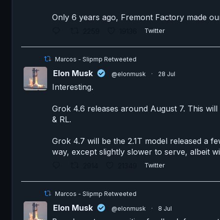
Only 6 years ago, Fremont Factory made our 
2259
19136
Twitter
Marcos - Slipmp Retweeted
Elon Musk
@elonmusk
·
28 Jul
Interesting.
Grok 4.6 releases around August 7. This will
& RL.
Grok 4.7 will be the 2.1T model released a few
way, except slightly slower to serve, albeit w
2914
21349
Twitter
Marcos - Slipmp Retweeted
Elon Musk
@elonmusk
·
8 Jul