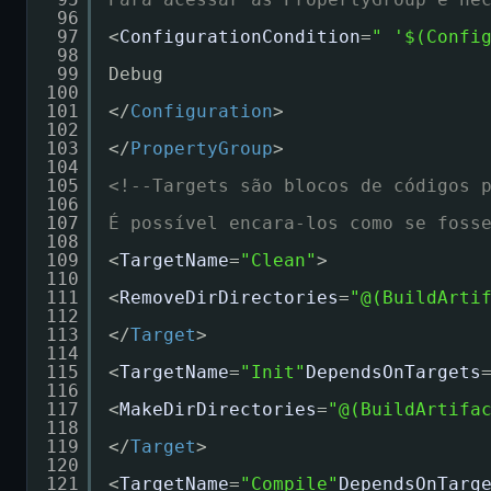
96
97
<
ConfigurationCondition
=
" '$(Confi
98
99
Debug
100
101
</
Configuration
>
102
103
</
PropertyGroup
>
104
105
<!--Targets são blocos de códigos 
106
107
É possível encara-los como se foss
108
109
<
TargetName
=
"Clean"
>
110
111
<
RemoveDirDirectories
=
"@(BuildArti
112
113
</
Target
>
114
115
<
TargetName
=
"Init"
DependsOnTargets
116
117
<
MakeDirDirectories
=
"@(BuildArtifa
118
119
</
Target
>
120
121
<
TargetName
=
"Compile"
DependsOnTarg