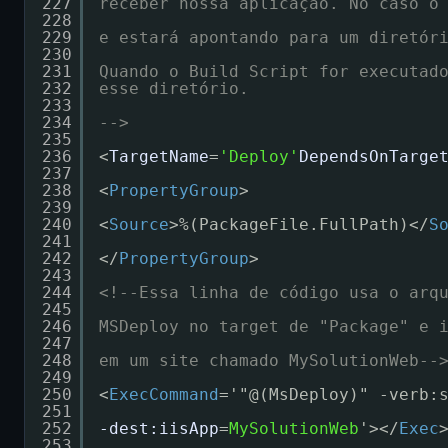
227
receber nossa aplicação. No caso o
228
229
e estará apontando para um diretór
230
231
Quando o Build Script for executad
232
esse diretório.
233
234
-->
235
236
<
TargetName
=
'Deploy'
DependsOnTarge
237
238
<
PropertyGroup
>
239
240
<
Source
>%(PackageFile.FullPath)</
S
241
242
</
PropertyGroup
>
243
244
<!--Essa linha de código usa o arq
245
246
MSDeploy no target de "Package" e 
247
248
em um site chamado MySolutionWeb--
249
250
<
ExecCommand
='"@(MsDeploy)" -verb:
251
252
-dest:iisApp
=
MySolutionWeb
'></
Exec
253