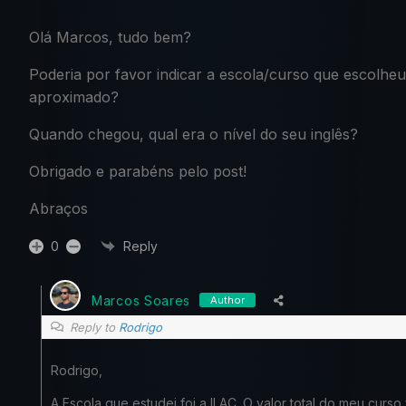
Olá Marcos, tudo bem?
Poderia por favor indicar a escola/curso que escolheu
aproximado?
Quando chegou, qual era o nível do seu inglês?
Obrigado e parabéns pelo post!
Abraços
0
Reply
Marcos Soares
Author
Reply to
Rodrigo
Rodrigo,
A Escola que estudei foi a ILAC. O valor total do meu curs