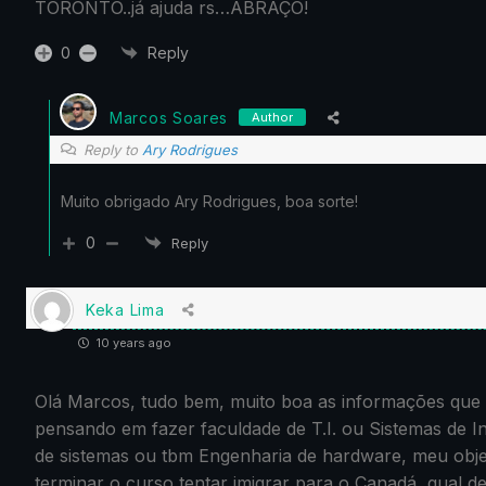
TORONTO..já ajuda rs…ABRAÇO!
0
Reply
Marcos Soares
Author
Reply to
Ary Rodrigues
Muito obrigado Ary Rodrigues, boa sorte!
0
Reply
Keka Lima
10 years ago
Olá Marcos, tudo bem, muito boa as informações que 
pensando em fazer faculdade de T.I. ou Sistemas de I
de sistemas ou tbm Engenharia de hardware, meu obje
terminar o curso tentar imigrar para o Canadá, qual d