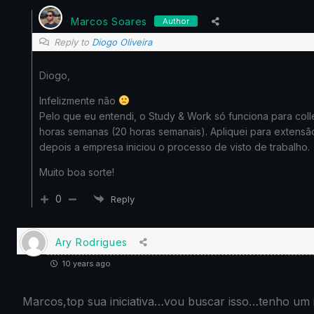
Marcos Soares
Author
Reply to
Diogo Oliveira
Diogo,
Infelizmente não
Pelo que eu entendi, o Study & Work só funciona para coll
horas semanas (20 horas semanais). Apliquei para extensã
depois a empresa iniciou o processo de visto de trabalho.
Muito boa sorte!
0
Reply
Ary Rodrigues
10 years ago
Marcos,top sua iniciativa…vou buscar isso…tenho um