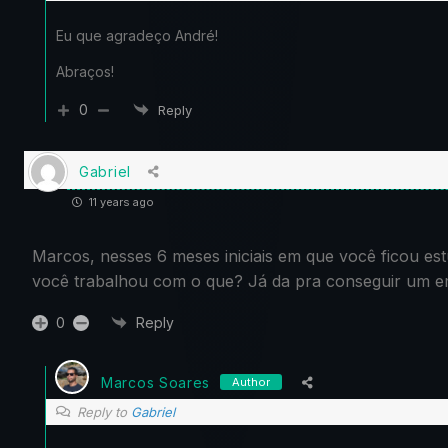
Eu que agradeço André!
Abraços!
0
Reply
Gabriel
11 years ago
Marcos, nesses 6 meses iniciais em que você ficou e
você trabalhou com o que? Já da pra conseguir um e
0
Reply
Marcos Soares
Author
Reply to
Gabriel