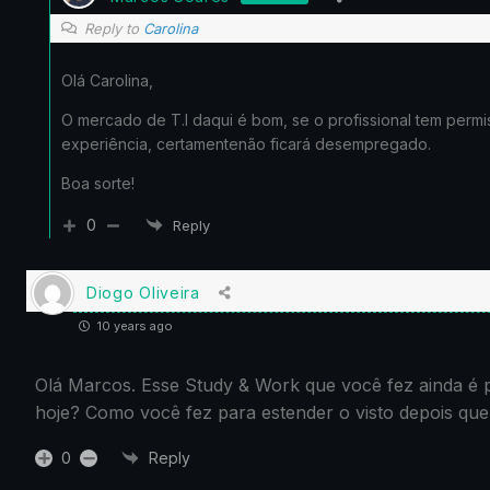
Reply to
Carolina
Olá Carolina,
O mercado de T.I daqui é bom, se o profissional tem permi
experiência, certamentenão ficará desempregado.
Boa sorte!
0
Reply
Diogo Oliveira
10 years ago
Olá Marcos. Esse Study & Work que você fez ainda é p
hoje? Como você fez para estender o visto depois qu
0
Reply