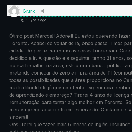
Bruno
10 years ago
Ótimo post Marcos!! Adorei!! Eu estou querendo fazer
Toronto. Acabei de voltar de lá, onde passei 1 mes pa
cidade, do país e ver como as coisas funcionam. Cara
decidido a ir. A questão é a seguinte, tenho 31 anos,
nunca trabalhei na área, estou num banco público a 
pretendo começar do zero e ir pra área de TI (compu
todas as possibilidades que a área proporciona no Can
muita dificuldade já que não tenho experiencia nenhu
de aprendizado e emprego? Tirarei 4 anos de licença
remuneração para tentar algo melhor em Toronto. Se
meu emprego aqui ainda me esperando. Gostaria de sa
sincera!!
Obs. Terei que fazer mais 6 meses de inglês, incluindo
pathway para entrar no college.