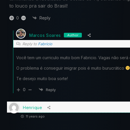
to louco pra sair do Brasil!
0
Reply
Marcos Soares
Author
Reply to
Fabricio
Você tem um curriculo muito bom Fabricio. Vagas não será
O problema é conseguir imigrar pois é muito burucrático
Te desejo muito boa sorte!
0
Reply
Henrique
11 years ago