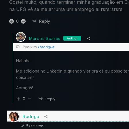
Gostei muito, quando terminar minha graduação em C
na UFG vê se me arruma um emprego aí rsrsrsrsrs.
0
Reply
Marcos Soares
Author
Reply to
Henrique
Hahaha
Me adiciona no LinkedIn e quando vier pra cá eu posso ten
coisa sim!
Abraços!
0
Reply
Rodrigo
11 years ago