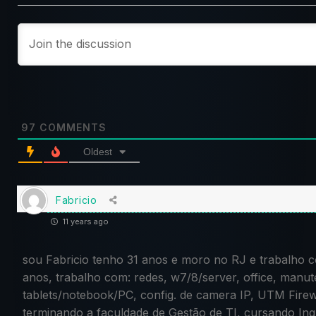
97
COMMENTS
Oldest
Fabricio
11 years ago
sou Fabricio tenho 31 anos e moro no RJ e trabalho c
anos, trabalho com: redes, w7/8/server, office, manu
tablets/notebook/PC, config. de camera IP, UTM Firewal
terminando a faculdade de Gestão de TI, cursando Ing