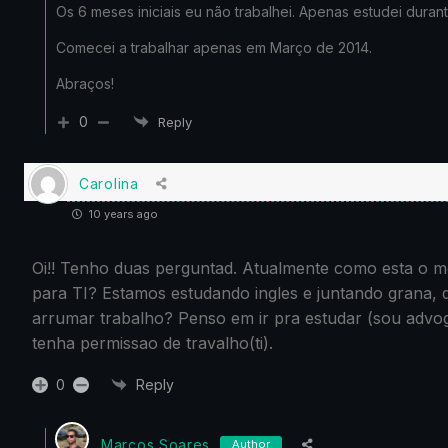
Os 6 meses iniciais eu não trabalhei. Apenas estudei duran
Comecei a trabalhar apenas em Março de 2014.
Abraços!
0
Reply
Carolina
10 years ago
Oi!! Tenho duas perguntad. Atualmente como esta o m
para TI? Estamos estudando ingles e juntando grana,
arrumar trabalho? Penso em ir pra estudar (sou advo
tenha permissao de travalho(ti).
0
Reply
Marcos Soares
Author