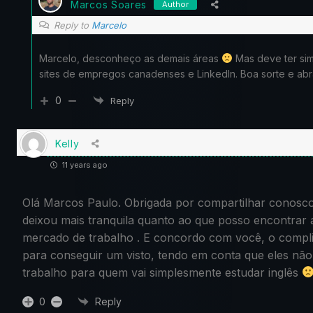
Marcos Soares
Author
Reply to
Marcelo
Marcelo, desconheço as demais áreas
Mas deve ter sim
sites de empregos canadenses e LinkedIn. Boa sorte e abr
0
Reply
Kelly
11 years ago
Olá Marcos Paulo. Obrigada por compartilhar conosco
deixou mais tranquila quanto ao que posso encontrar 
mercado de trabalho . E concordo com você, o compli
para conseguir um visto, tendo em conta que eles não
trabalho para quem vai simplesmente estudar inglês
0
Reply