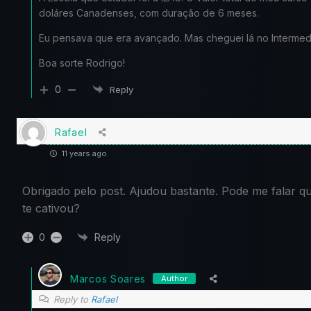
doláres Canadenses, com duração de 6 meses.
Eu pensava que era avançado. Mas cheguei lá no Intermedi
Boa sorte Rodrigo!
0
Reply
Rafael
11 years ago
Obrigado pelo post. Ajudou bastante. Pode me falar qu
te cativou?
0
Reply
Marcos Soares
Author
Reply to
Rafael