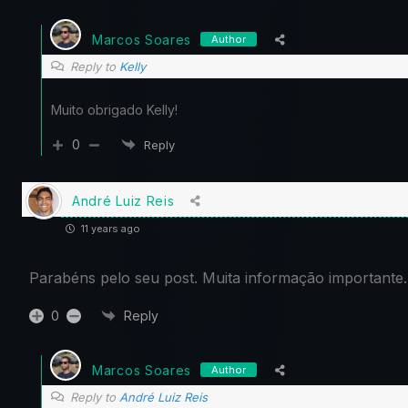
Marcos Soares
Author
Reply to
Kelly
Muito obrigado Kelly!
0
Reply
André Luiz Reis
11 years ago
Parabéns pelo seu post. Muita informação importante.
0
Reply
Marcos Soares
Author
Reply to
André Luiz Reis