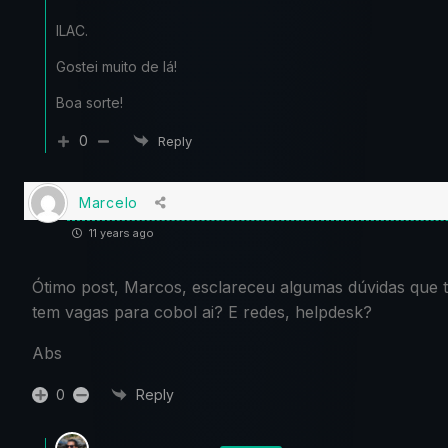
ILAC.
Gostei muito de lá!
Boa sorte!
0
Reply
Marcelo
11 years ago
Ótimo post, Marcos, esclareceu algumas dúvidas que 
tem vagas para cobol ai? E redes, helpdesk?
Abs
0
Reply